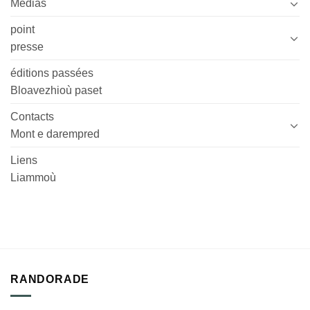
Médias
point
presse
éditions passées
Bloavezhioù paset
Contacts
Mont e darempred
Liens
Liammoù
RANDORADE