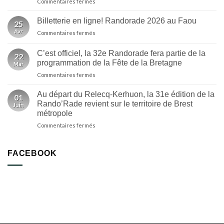
sur
Commentaires fermés
Randorade
2026
Billetterie en ligne! Randorade 2026 au Faou
25
au
Avr
sur
Commentaires fermés
Faou
Billetterie
:
en
un
C’est officiel, la 32e Randorade fera partie de la
22
ligne!
départ
programmation de la Fête de la Bretagne
Mar
Randorade
inédit
sur
Commentaires fermés
2026
et
C’est
au
des
officiel,
Faou
Au départ du Relecq-Kerhuon, la 31e édition de la
nouveautés
01
la
Rando’Rade revient sur le territoire de Brest
|
Juin
32e
ici
métropole
Randorade
Breizh
sur
Commentaires fermés
fera
Izel
Au
partie
départ
de
du
la
FACEBOOK
Relecq-
programmation
Kerhuon,
de
la
la
31e
Fête
édition
de
de
la
la
Bretagne
Rando’Rade