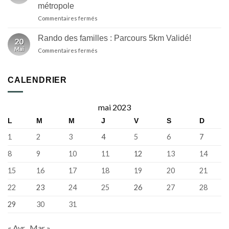
32e
ici
métropole
Randorade
Breizh
sur
Commentaires fermés
fera
Izel
Au
partie
départ
de
Rando des familles : Parcours 5km Validé!
20
du
la
Mai
sur
Commentaires fermés
Relecq-
programmation
Rando
Kerhuon,
de
des
la
la
familles
31e
CALENDRIER
Fête
:
édition
de
Parcours
de
la
5km
la
Bretagne
mai 2023
Validé!
Rando’Rade
L
M
M
J
V
S
D
revient
sur
1
2
3
4
5
6
7
le
territoire
8
9
10
11
12
13
14
de
Brest
15
16
17
18
19
20
21
métropole
22
23
24
25
26
27
28
29
30
31
« Avr
Mar »