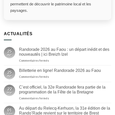
permettent de découvrir le patrimoine local et les
paysages.
ACTUALITÉS
Randorade 2026 au Faou : un départ inédit et des
25
nouveautés | ici Breizh Izel
Avr
sur
Commentaires fermés
Randorade
2026
Billetterie en ligne! Randorade 2026 au Faou
25
au
Avr
sur
Commentaires fermés
Faou
Billetterie
:
en
un
C’est officiel, la 32e Randorade fera partie de la
22
ligne!
départ
programmation de la Fête de la Bretagne
Mar
Randorade
inédit
sur
Commentaires fermés
2026
et
C’est
au
des
officiel,
Faou
Au départ du Relecq-Kerhuon, la 31e édition de la
nouveautés
01
la
Rando’Rade revient sur le territoire de Brest
|
Juin