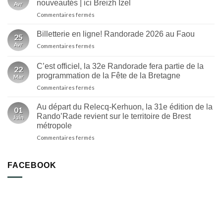
nouveautés | ici Breizh Izel
Avr
sur
Commentaires fermés
Randorade
2026
Billetterie en ligne! Randorade 2026 au Faou
25
au
Avr
sur
Commentaires fermés
Faou
Billetterie
:
en
un
C’est officiel, la 32e Randorade fera partie de la
22
ligne!
départ
programmation de la Fête de la Bretagne
Mar
Randorade
inédit
sur
Commentaires fermés
2026
et
C’est
au
des
officiel,
Faou
Au départ du Relecq-Kerhuon, la 31e édition de la
nouveautés
01
la
Rando’Rade revient sur le territoire de Brest
|
Juin
32e
ici
métropole
Randorade
Breizh
sur
Commentaires fermés
fera
Izel
Au
partie
départ
de
du
la
FACEBOOK
Relecq-
programmation
Kerhuon,
de
la
la
31e
Fête
édition
de
de
la
la
Bretagne