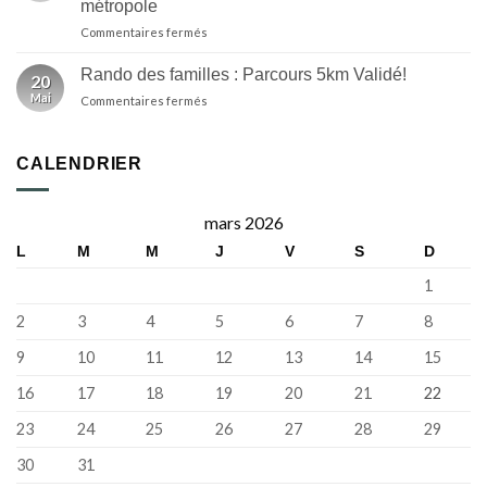
ici
métropole
Randorade
Breizh
sur
Commentaires fermés
fera
Izel
Au
partie
départ
de
Rando des familles : Parcours 5km Validé!
20
du
la
Mai
sur
Commentaires fermés
Relecq-
programmation
Rando
Kerhuon,
de
des
la
la
familles
31e
CALENDRIER
Fête
:
édition
de
Parcours
de
la
5km
la
Bretagne
mars 2026
Validé!
Rando’Rade
L
M
M
J
V
S
D
revient
sur
1
le
territoire
2
3
4
5
6
7
8
de
Brest
9
10
11
12
13
14
15
métropole
16
17
18
19
20
21
22
23
24
25
26
27
28
29
30
31