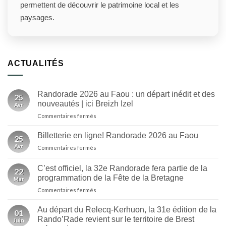
permettent de découvrir le patrimoine local et les
paysages.
ACTUALITÉS
Randorade 2026 au Faou : un départ inédit et des
25
nouveautés | ici Breizh Izel
Avr
sur
Commentaires fermés
Randorade
2026
Billetterie en ligne! Randorade 2026 au Faou
25
au
Avr
sur
Commentaires fermés
Faou
Billetterie
:
en
un
C’est officiel, la 32e Randorade fera partie de la
22
ligne!
départ
programmation de la Fête de la Bretagne
Mar
Randorade
inédit
sur
Commentaires fermés
2026
et
C’est
au
des
officiel,
Faou
Au départ du Relecq-Kerhuon, la 31e édition de la
nouveautés
01
la
Rando’Rade revient sur le territoire de Brest
|
Juin
32e