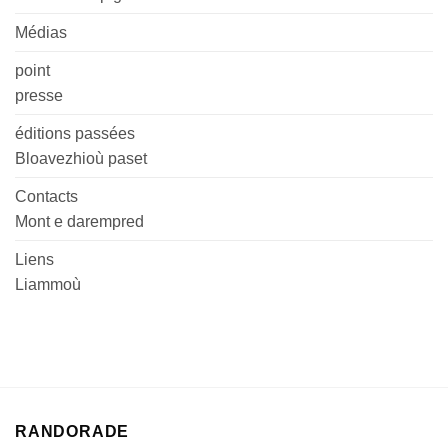
Médias
point
presse
éditions passées
Bloavezhioù paset
Contacts
Mont e darempred
Liens
Liammoù
RANDORADE