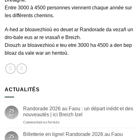
Entre 3000 à 4500 personnes viennent chaque année sur
les différents chemins.
A-hed ar bloavezhioù eo deuet ar Randorade da vezañ un
dro-bale eus ar re vrasañ e Breizh.
Diouzh ar bloavezhioù e teu etre 3000 ha 4500 a den bep
bloaz da vale war an hentoù.
ACTUALITÉS
Randorade 2026 au Faou : un départ inédit et des
25
nouveautés | ici Breizh Izel
Avr
sur
Commentaires fermés
Randorade
2026
Billetterie en ligne! Randorade 2026 au Faou
25
au