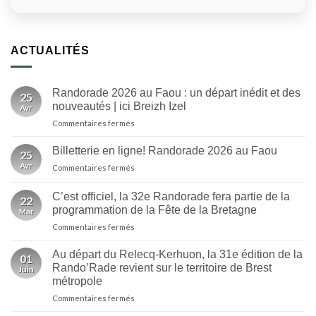
ACTUALITÉS
Randorade 2026 au Faou : un départ inédit et des
25
nouveautés | ici Breizh Izel
Avr
sur
Commentaires fermés
Randorade
2026
Billetterie en ligne! Randorade 2026 au Faou
25
au
Avr
sur
Commentaires fermés
Faou
Billetterie
:
en
un
C’est officiel, la 32e Randorade fera partie de la
22
ligne!
départ
programmation de la Fête de la Bretagne
Mar
Randorade
inédit
sur
Commentaires fermés
2026
et
C’est
au
des
officiel,
Faou
Au départ du Relecq-Kerhuon, la 31e édition de la
nouveautés
01
la
Rando’Rade revient sur le territoire de Brest
|
Juin
32e
ici
métropole
Randorade
Breizh
sur
Commentaires fermés
fera
Izel
Au
partie