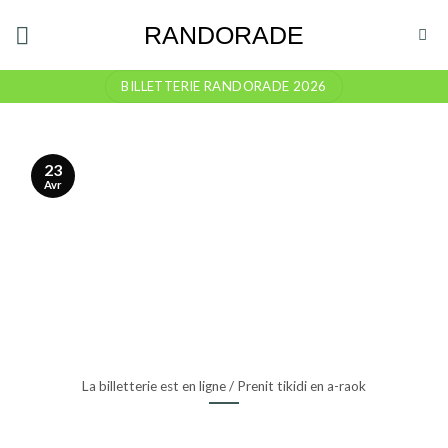
Skip
RANDORADE
to
content
BILLETTERIE RANDORADE 2026
23
Avr
La billetterie est en ligne / Prenit tikidi en a-raok