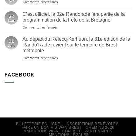
Avr
sur
Commentaires fermés
Faou
Billetterie
:
en
un
C’est officiel, la 32e Randorade fera partie de la
22
ligne!
départ
programmation de la Fête de la Bretagne
Mar
Randorade
inédit
sur
Commentaires fermés
2026
et
C’est
au
des
officiel,
Faou
Au départ du Relecq-Kerhuon, la 31e édition de la
nouveautés
01
la
Rando’Rade revient sur le territoire de Brest
|
Juin
32e
ici
métropole
Randorade
Breizh
sur
Commentaires fermés
fera
Izel
Au
partie
départ
de
du
la
FACEBOOK
Relecq-
programmation
Kerhuon,
de
la
la
31e
Fête
édition
de
de
la
la
Bretagne
Rando’Rade
revient
BILLETTERIE EN LIGNE!
INSCRIPTIONS BÉNÉVOLES
sur
FAIRE UN DON À DIWAN BREST
CHEMINS 2026
le
ANIMATIONS 2026
CONTACT
PARTENAIRES
MENTIONS LÉGALES
territoire