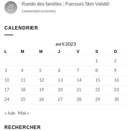
départ
de
Rando des familles : Parcours 5km Validé!
20
du
la
Mai
sur
Commentaires fermés
Relecq-
programmation
Rando
Kerhuon,
de
des
la
la
familles
31e
CALENDRIER
Fête
:
édition
de
Parcours
de
la
5km
la
Bretagne
avril 2023
Validé!
Rando’Rade
L
M
M
J
V
S
D
revient
sur
1
2
le
territoire
3
4
5
6
7
8
9
de
Brest
10
11
12
13
14
15
16
métropole
17
18
19
20
21
22
23
24
25
26
27
28
29
30
« Juin
Mai »
RECHERCHER