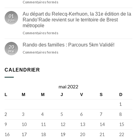
sur
Commentaires fermés
2026
et
C’est
au
des
officiel,
Faou
Au départ du Relecq-Kerhuon, la 31e édition de la
nouveautés
01
la
Rando’Rade revient sur le territoire de Brest
|
Juin
32e
ici
métropole
Randorade
Breizh
sur
Commentaires fermés
fera
Izel
Au
partie
départ
de
Rando des familles : Parcours 5km Validé!
20
du
la
Mai
sur
Commentaires fermés
Relecq-
programmation
Rando
Kerhuon,
de
des
la
la
familles
31e
CALENDRIER
Fête
:
édition
de
Parcours
de
la
5km
la
Bretagne
mai 2022
Validé!
Rando’Rade
L
M
M
J
V
S
D
revient
sur
1
le
territoire
2
3
4
5
6
7
8
de
Brest
9
10
11
12
13
14
15
métropole
16
17
18
19
20
21
22