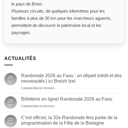
le pays de Brest.
Plusieurs circuits, de quelques kilomètres pour les
familles à plus de 30 km pour les marcheurs aguerris,
permettent de découvrir le patrimoine local et les
paysages.
ACTUALITÉS
Randorade 2026 au Faou : un départ inédit et des
25
nouveautés | ici Breizh Izel
Avr
sur
Commentaires fermés
Randorade
2026
Billetterie en ligne! Randorade 2026 au Faou
25
au
Avr
sur
Commentaires fermés
Faou
Billetterie
:
en
un
C’est officiel, la 32e Randorade fera partie de la
22
ligne!
départ
programmation de la Fête de la Bretagne
Mar
Randorade
inédit