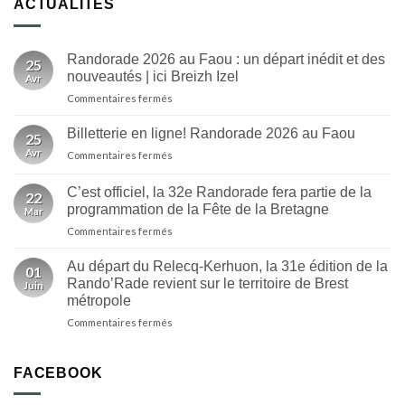
ACTUALITÉS
Randorade 2026 au Faou : un départ inédit et des
25
nouveautés | ici Breizh Izel
Avr
sur
Commentaires fermés
Randorade
2026
Billetterie en ligne! Randorade 2026 au Faou
25
au
Avr
sur
Commentaires fermés
Faou
Billetterie
:
en
un
C’est officiel, la 32e Randorade fera partie de la
22
ligne!
départ
programmation de la Fête de la Bretagne
Mar
Randorade
inédit
sur
Commentaires fermés
2026
et
C’est
au
des
officiel,
Faou
Au départ du Relecq-Kerhuon, la 31e édition de la
nouveautés
01
la
Rando’Rade revient sur le territoire de Brest
|
Juin
32e
ici
métropole
Randorade
Breizh
sur
Commentaires fermés
fera
Izel
Au
partie
départ
de
du
la
FACEBOOK
Relecq-
programmation
Kerhuon,
de