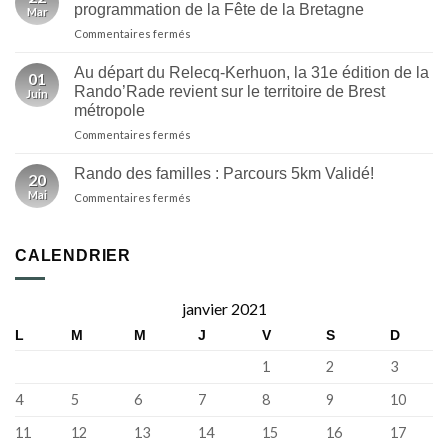
départ
programmation de la Fête de la Bretagne
Mar
Randorade
inédit
sur
Commentaires fermés
2026
et
C’est
au
des
officiel,
Faou
Au départ du Relecq-Kerhuon, la 31e édition de la
nouveautés
01
la
Rando’Rade revient sur le territoire de Brest
|
Juin
32e
ici
métropole
Randorade
Breizh
sur
Commentaires fermés
fera
Izel
Au
partie
départ
de
Rando des familles : Parcours 5km Validé!
20
du
la
Mai
sur
Commentaires fermés
Relecq-
programmation
Rando
Kerhuon,
de
des
la
la
familles
31e
CALENDRIER
Fête
:
édition
de
Parcours
de
la
5km
la
Bretagne
janvier 2021
Validé!
Rando’Rade
L
M
M
J
V
S
D
revient
sur
1
2
3
le
territoire
4
5
6
7
8
9
10
de
Brest
11
12
13
14
15
16
17
métropole