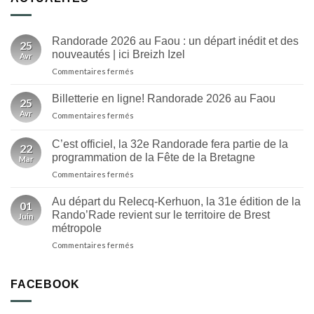
Randorade 2026 au Faou : un départ inédit et des
25
nouveautés | ici Breizh Izel
Avr
sur
Commentaires fermés
Randorade
2026
Billetterie en ligne! Randorade 2026 au Faou
25
au
Avr
sur
Commentaires fermés
Faou
Billetterie
:
en
un
C’est officiel, la 32e Randorade fera partie de la
22
ligne!
départ
programmation de la Fête de la Bretagne
Mar
Randorade
inédit
sur
Commentaires fermés
2026
et
C’est
au
des
officiel,
Faou
Au départ du Relecq-Kerhuon, la 31e édition de la
nouveautés
01
la
Rando’Rade revient sur le territoire de Brest
|
Juin
32e
ici
métropole
Randorade
Breizh
sur
Commentaires fermés
fera
Izel
Au
partie
départ
de
du
la
FACEBOOK
Relecq-
programmation
Kerhuon,
de