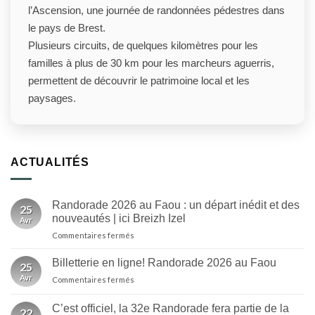
l’Ascension, une journée de randonnées pédestres dans
le pays de Brest.
Plusieurs circuits, de quelques kilomètres pour les
familles à plus de 30 km pour les marcheurs aguerris,
permettent de découvrir le patrimoine local et les
paysages.
ACTUALITÉS
Randorade 2026 au Faou : un départ inédit et des
25
nouveautés | ici Breizh Izel
Avr
sur
Commentaires fermés
Randorade
2026
Billetterie en ligne! Randorade 2026 au Faou
25
au
Avr
sur
Commentaires fermés
Faou
Billetterie
:
en
un
C’est officiel, la 32e Randorade fera partie de la
22
ligne!