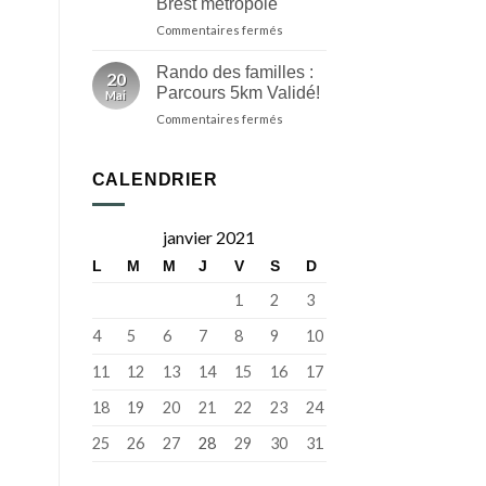
Brest métropole
de
la
sur
Commentaires fermés
programmation
Au
de
départ
Rando des familles :
20
la
du
Parcours 5km Validé!
Mai
Fête
Relecq-
de
sur
Commentaires fermés
Kerhuon,
la
Rando
la
Bretagne
des
31e
familles
édition
CALENDRIER
:
de
Parcours
la
5km
Rando’Rade
janvier 2021
Validé!
revient
L
M
M
J
V
S
D
sur
le
1
2
3
territoire
de
4
5
6
7
8
9
10
Brest
métropole
11
12
13
14
15
16
17
18
19
20
21
22
23
24
25
26
27
28
29
30
31