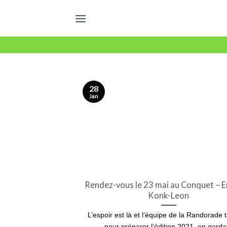
Skip
to
content
28
Jan
Rendez-vous le 23 mai au Conquet – 
Konk-Leon
L’espoir est là et l’équipe de la Randorade t
pour préparer l’édition 2021, en garda