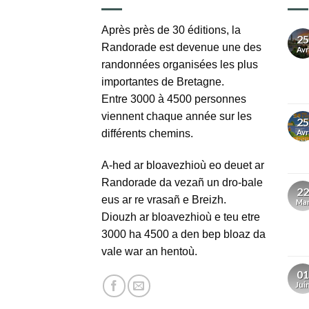
Après près de 30 éditions, la
25
Randorade est devenue une des
Avr
randonnées organisées les plus
importantes de Bretagne.
Entre 3000 à 4500 personnes
viennent chaque année sur les
25
différents chemins.
Avr
A-hed ar bloavezhioù eo deuet ar
Randorade da vezañ un dro-bale
22
eus ar re vrasañ e Breizh.
Ma
Diouzh ar bloavezhioù e teu etre
3000 ha 4500 a den bep bloaz da
vale war an hentoù.
01
Jui