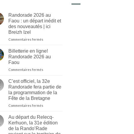
Randorade 2026 au
Faou : un départ inédit et
des nouveautés | ici
Breizh Izel
sur
Commentaires fermés
Randorade
2026
Billetterie en ligne!
au
Randorade 2026 au
Faou
Faou
:
sur
Commentaires fermés
un
Billetterie
départ
en
inédit
C’est officiel, la 32e
ligne!
et
Randorade fera partie de
r
Randorade
des
la programmation de la
2026
nouveautés
Fête de la Bretagne
au
|
Faou
ici
sur
Commentaires fermés
Breizh
C’est
Izel
officiel,
Au départ du Relecq-
la
Kerhuon, la 31e édition
n
32e
de la Rando’Rade
Randorade