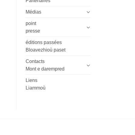
Partenaires
Médias
point
presse
éditions passées
Bloavezhioù paset
Contacts
Mont e darempred
Liens
Liammoù