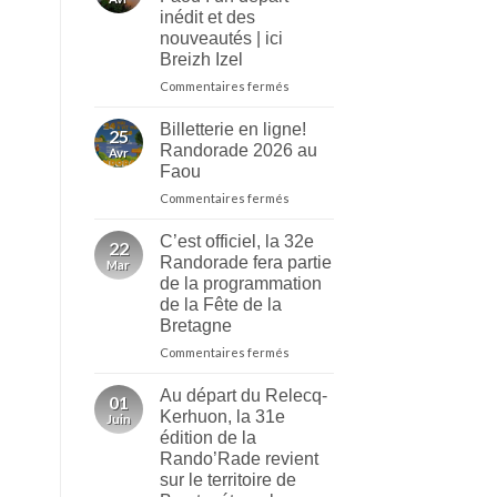
inédit et des
nouveautés | ici
Breizh Izel
sur
Commentaires fermés
Randorade
2026
Billetterie en ligne!
25
au
Randorade 2026 au
Avr
Faou
Faou
:
sur
Commentaires fermés
un
Billetterie
départ
en
inédit
C’est officiel, la 32e
22
ligne!
et
Randorade fera partie
Mar
Randorade
des
de la programmation
2026
nouveautés
de la Fête de la
au
|
Bretagne
Faou
ici
Breizh
sur
Commentaires fermés
Izel
C’est
officiel,
Au départ du Relecq-
01
la
Kerhuon, la 31e
Juin
32e
édition de la
Randorade
Rando’Rade revient
fera
sur le territoire de
partie