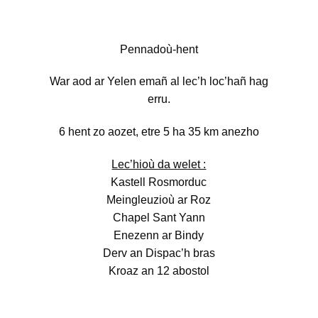
Pennadoù-hent
War aod ar Yelen emañ al lec’h loc’hañ hag
erru.
6 hent zo aozet, etre 5 ha 35 km anezho
Lec’hioù da welet :
Kastell Rosmorduc
Meingleuzioù ar Roz
Chapel Sant Yann
Enezenn ar Bindy
Derv an Dispac’h bras
Kroaz an 12 abostol