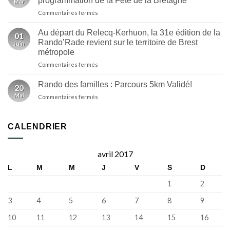
programmation de la Fête de la Bretagne
Mar
Randorade
inédit
sur
Commentaires fermés
2026
et
C’est
au
des
officiel,
Faou
Au départ du Relecq-Kerhuon, la 31e édition de la
nouveautés
01
la
Rando’Rade revient sur le territoire de Brest
|
Juin
32e
ici
métropole
Randorade
Breizh
sur
Commentaires fermés
fera
Izel
Au
partie
départ
de
Rando des familles : Parcours 5km Validé!
20
du
la
Mai
sur
Commentaires fermés
Relecq-
programmation
Rando
Kerhuon,
de
des
la
la
familles
31e
CALENDRIER
Fête
:
édition
de
Parcours
de
la
5km
la
Bretagne
avril 2017
Validé!
Rando’Rade
L
M
M
J
V
S
D
revient
sur
1
2
le
territoire
3
4
5
6
7
8
9
de
Brest
10
11
12
13
14
15
16
métropole