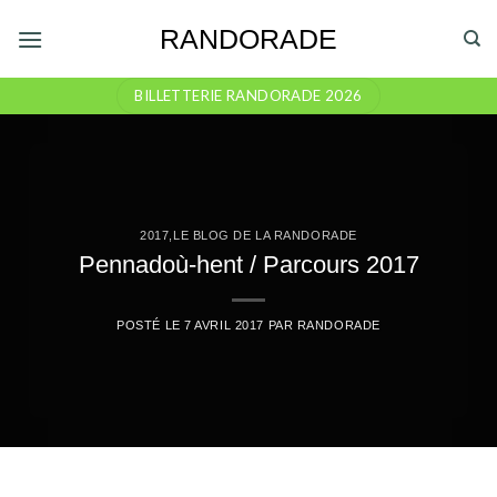
Skip
RANDORADE
to
content
BILLETTERIE RANDORADE 2026
2017
,
LE BLOG DE LA RANDORADE
Pennadoù-hent / Parcours 2017
POSTÉ LE
7 AVRIL 2017
PAR
RANDORADE