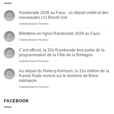
Randorade 2026 au Faou : un départ inédit et des
25
nouveautés | ici Breizh Izel
Avr
sur
Commentaires fermés
Randorade
2026
Billetterie en ligne! Randorade 2026 au Faou
25
au
Avr
sur
Commentaires fermés
Faou
Billetterie
:
en
un
C’est officiel, la 32e Randorade fera partie de la
22
ligne!
départ
programmation de la Fête de la Bretagne
Mar
Randorade
inédit
sur
Commentaires fermés
2026
et
C’est
au
des
officiel,
Faou
Au départ du Relecq-Kerhuon, la 31e édition de la
nouveautés
01
la
Rando’Rade revient sur le territoire de Brest
|
Juin
32e
ici
métropole
Randorade
Breizh
sur
Commentaires fermés
fera
Izel
Au
partie
départ
de
du
la
FACEBOOK
Relecq-
programmation
Kerhuon,
de
la
la