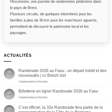
l’Ascension, une journée de randonnées pédestres dans
le pays de Brest.
Plusieurs circuits, de quelques kilomètres pour les
familles à plus de 30 km pour les marcheurs aguerris,
permettent de découvrir le patrimoine local et les
paysages.
ACTUALITÉS
Randorade 2026 au Faou : un départ inédit et des
25
nouveautés | ici Breizh Izel
Avr
sur
Commentaires fermés
Randorade
2026
Billetterie en ligne! Randorade 2026 au Faou
25
au
Avr
sur
Commentaires fermés
Faou
Billetterie
:
en
un
C’est officiel, la 32e Randorade fera partie de la
22
ligne!
départ