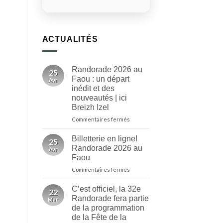
ACTUALITÉS
Randorade 2026 au
25
Faou : un départ
Avr
inédit et des
nouveautés | ici
Breizh Izel
sur
Commentaires fermés
Randorade
2026
Billetterie en ligne!
25
au
Randorade 2026 au
Avr
Faou
Faou
:
sur
Commentaires fermés
un
Billetterie
départ
en
inédit
C’est officiel, la 32e
22
ligne!
et
Randorade fera partie
Mar
Randorade
des
de la programmation
2026
nouveautés
de la Fête de la
au
|