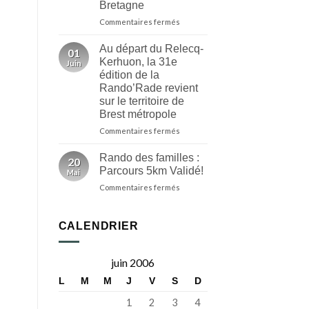
Bretagne
Faou
ici
Breizh
sur
Commentaires fermés
Izel
C’est
officiel,
Au départ du Relecq-
01
la
Kerhuon, la 31e
Juin
32e
édition de la
Randorade
Rando’Rade revient
fera
sur le territoire de
partie
Brest métropole
de
la
sur
Commentaires fermés
programmation
Au
de
départ
Rando des familles :
20
la
du
Parcours 5km Validé!
Mai
Fête
Relecq-
de
sur
Commentaires fermés
Kerhuon,
la
Rando
la
Bretagne
des
31e
familles
édition
CALENDRIER
:
de
Parcours
la
5km
Rando’Rade
juin 2006
Validé!
revient
L
M
M
J
V
S
D
sur
le
1
2
3
4
territoire