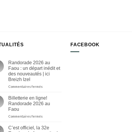
TUALITÉS
FACEBOOK
Randorade 2026 au
Faou : un départ inédit et
des nouveautés | ici
Breizh Izel
sur
Commentaires fermés
Randorade
2026
Billetterie en ligne!
au
Randorade 2026 au
Faou
Faou
:
sur
Commentaires fermés
un
Billetterie
départ
en
inédit
C’est officiel, la 32e
ligne!
et