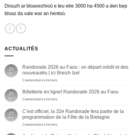
Diouzh ar bloavezhioù e teu etre 3000 ha 4500 a den bep
bloaz da vale war an hentoù.
ACTUALITÉS
Randorade 2026 au Faou : un départ inédit et des
25
nouveautés | ici Breizh Izel
Avr
sur
Commentaires fermés
Randorade
2026
Billetterie en ligne! Randorade 2026 au Faou
25
au
Avr
sur
Commentaires fermés
Faou
Billetterie
:
en
un
C’est officiel, la 32e Randorade fera partie de la
22
ligne!
départ
programmation de la Fête de la Bretagne
Mar
Randorade
inédit
sur
Commentaires fermés
2026
et
C’est
au
des
officiel,
Faou