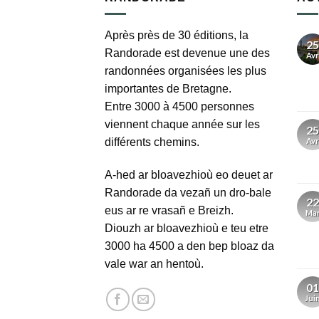
Après près de 30 éditions, la
25
Randorade est devenue une des
Avr
randonnées organisées les plus
importantes de Bretagne.
Entre 3000 à 4500 personnes
viennent chaque année sur les
25
différents chemins.
Avr
A-hed ar bloavezhioù eo deuet ar
Randorade da vezañ un dro-bale
22
eus ar re vrasañ e Breizh.
Ma
Diouzh ar bloavezhioù e teu etre
3000 ha 4500 a den bep bloaz da
vale war an hentoù.
01
Jui