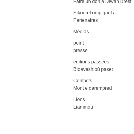
Faire un don à Diwan Brest
Sikouret omp gant /
Partenaires
Médias
point
presse
éditions passées
Bloavezhioù paset
Contacts
Mont e darempred
Liens
Liammoù