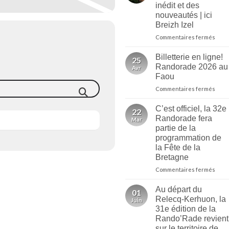
inédit et des
nouveautés | ici
Breizh Izel
sur
Commentaires fermés
Rand
2026
Billetterie en ligne!
25
au
Randorade 2026 au
Avr
Faou
Faou
:
sur
Commentaires fermés
un
Bille
dépa
en
inédi
C’est officiel, la 32e
22
ligne
et
Randorade fera
Mar
Rand
des
partie de la
2026
nouv
programmation de
au
|
la Fête de la
Faou
ici
Bretagne
Brei
Izel
sur
Commentaires fermés
C’est
offici
Au départ du
01
la
Relecq-Kerhuon, la
Juin
32e
31e édition de la
Rand
Rando’Rade revient
fera
sur le territoire de