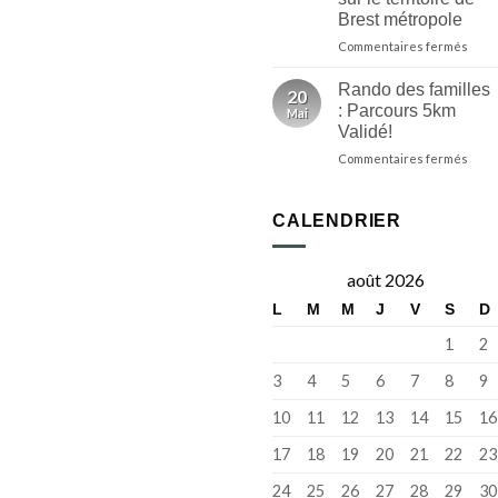
parti
Brest métropole
de
la
sur
Commentaires fermés
prog
Au
de
dépa
Rando des familles
20
la
du
: Parcours 5km
Mai
Fête
Rele
Validé!
de
Kerh
la
sur
Commentaires fermés
la
Bret
Rand
31e
des
éditi
famil
de
CALENDRIER
:
la
Parc
Rand
5km
revie
août 2026
Valid
sur
L
M
M
J
V
S
D
le
terri
1
2
de
Bres
3
4
5
6
7
8
9
métr
10
11
12
13
14
15
16
17
18
19
20
21
22
23
24
25
26
27
28
29
30