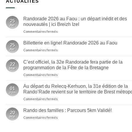
ACTUALITÉS
Randorade 2026 au Faou : un départ inédit et des
25
nouveautés | ici Breizh Izel
Avr
sur
Commentaires fermés
Randorade
2026
Billetterie en ligne! Randorade 2026 au Faou
25
au
Avr
sur
Commentaires fermés
Faou
Billetterie
:
en
un
C’est officiel, la 32e Randorade fera partie de la
22
ligne!
départ
programmation de la Fête de la Bretagne
Mar
Randorade
inédit
sur
Commentaires fermés
2026
et
C’est
au
des
officiel,
Faou
Au départ du Relecq-Kerhuon, la 31e édition de la
nouveautés
01
la
Rando’Rade revient sur le territoire de Brest métrop
|
Juin
32e
ici
sur
Commentaires fermés
Randorade
Breizh
Au
fera
Izel
départ
partie
Rando des familles : Parcours 5km Validé!
20
du
de
Mai
sur
Commentaires fermés
Relecq-
la
Rando
Kerhuon,
programmation
des
la
de