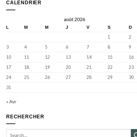
familles
31e
CALENDRIER
la
:
édition
Fête
Parcours
de
de
5km
la
août 2026
la
Validé!
Rando’Rade
Bretagne
L
M
M
J
V
S
D
revient
sur
1
2
le
territoire
3
4
5
6
7
8
9
de
Brest
10
11
12
13
14
15
16
métropole
17
18
19
20
21
22
23
24
25
26
27
28
29
30
31
« Avr
RECHERCHER