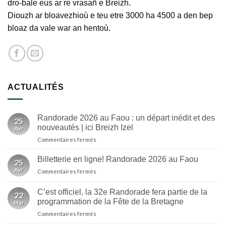
dro-bale eus ar re vrasañ e Breizh.
Diouzh ar bloavezhioù e teu etre 3000 ha 4500 a den bep
bloaz da vale war an hentoù.
ACTUALITÉS
Randorade 2026 au Faou : un départ inédit et des
25
nouveautés | ici Breizh Izel
Avr
sur
Commentaires fermés
Randorade
2026
Billetterie en ligne! Randorade 2026 au Faou
25
au
Avr
sur
Commentaires fermés
Faou
Billetterie
:
en
un
C’est officiel, la 32e Randorade fera partie de la
22
ligne!
départ
programmation de la Fête de la Bretagne
Mar
Randorade
inédit
sur
Commentaires fermés
2026
et
C’est
au
des